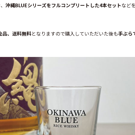
な、
沖縄BLUEシリーズをフルコンプリートした4本セット
など
全品、送料無料
となりますので購入していただいた後も
手ぶら