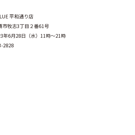
BLUE 平和通り店
覇市牧志3丁目２番61号
23年6月28日（水）11時～21時
3-2828