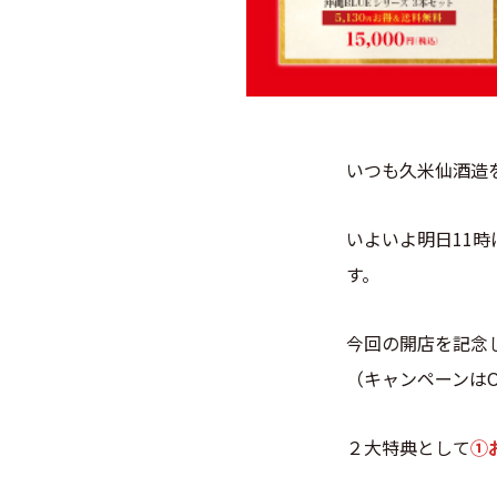
いつも久米仙酒造
いよいよ明日11時
す。
今回の開店を記念
（キャンペーンはO
２大特典として
①