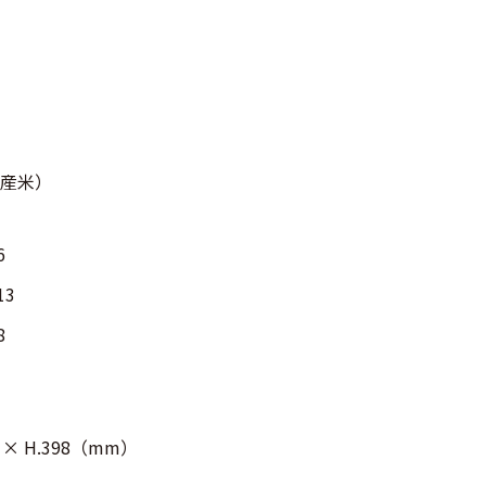
産米）
6
13
8
05 × H.398（mm）