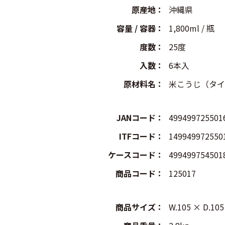
原産地
：
沖縄県
容量 / 容器
：
1,800ml / 瓶
度数
：
25度
入数
：
6本入
原材料名
：
米こうじ（タイ
JANコード
：
499499725501
ITFコード
：
149949972550
ケースコード
：
499499754501
商品コード
：
125017
商品サイズ
：
W.105 × D.1