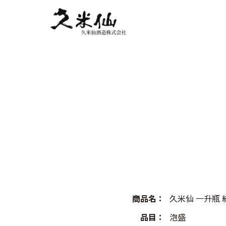
Skip
to
content
商品名
：
久米仙 一升瓶 紅
品目
：
泡盛