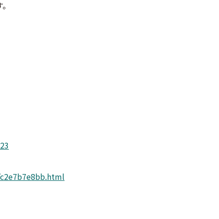
す。
023
n/c2e7b7e8bb.html