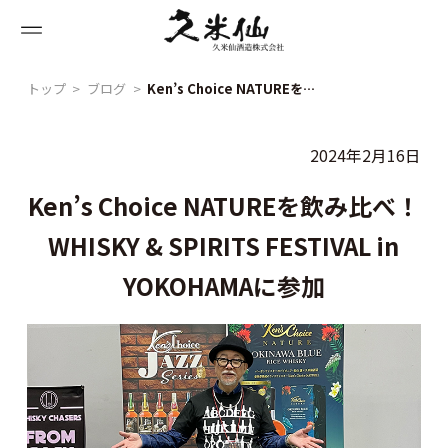
Skip
to
content
トップ
ブログ
Ken’s Choice NATUREを飲み比べ！ WHISKY & SPIRITS FESTIVAL in YOKOHAMAに参加
2024年2月16日
Ken’s Choice NATUREを飲み比べ！
WHISKY & SPIRITS FESTIVAL in
YOKOHAMAに参加